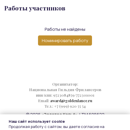
Работы участников
Работы не найдены
Номинировать работу
Организатор:
Национальная Гильдия Фрилансеров
инн/кпп: 9723084859/772301001
Email:
award@goldenlance.ru
Тел.: +7 (999) 920 55 54
© 2026
«Золотое Копьё»
/ TM 698622
Наш сайт использует cookie
Следите за новостями:
Продолжая работу с сайтом, вы даете согласие на