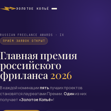
ЗОЛОТОЕ КОПЬЁ
RUSSIAN FREELANCE AWARDS · IX
ПРИЁМ ЗАЯВОК ОТКРЫТ
Главная премия
российского
фриланса
2026
В каждой номинации
пять
лучших проектов
становятся лауреатами Премии.
Один
из них
получает
«Золотое Копьё»
!