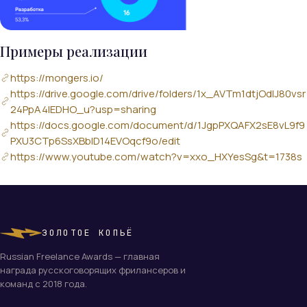
Примеры реализации
https://mongers.io/
https://drive.google.com/drive/folders/1x_AVTm1dtjOdIJ80vsr
24PpA4IEDHO_u?usp=sharing
https://docs.google.com/document/d/1JgpPXQAFX2sE8vL9f9
PXU3CTp6SsXBblD14EVOqcf9o/edit
https://www.youtube.com/watch?v=xxo_HXYesSg&t=1738s
ЗОЛОТОЕ КОПЬЁ
Russian Freelance Awards — главная
награда русскоговорящих фрилансеров и
команд с 2018 года.