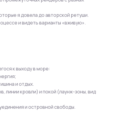
которые я довела до авторской ретуши.
роцессе и видеть варианты «вживую».
гося к выходу в море:
нергия;
тишина и отдых.
, линии кровли) и покой (лаунж-зоны, вид
о уединения и островной свободы.