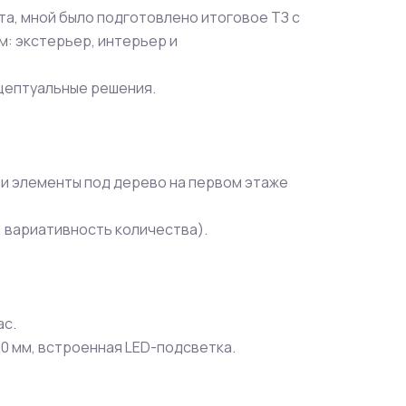
а, мной было подготовлено итоговое ТЗ с
м: экстерьер, интерьер и
цептуальные решения.
а и элементы под дерево на первом этаже
, вариативность количества).
ас.
00 мм, встроенная LED-подсветка.