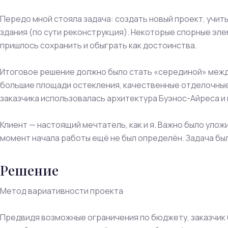
Передо мной стояла задача: создать новый проект, учит
здания (по сути реконструкция). Некоторые спорные эле
пришлось сохранить и обыграть как достоинства.
Итоговое решение должно было стать «серединой» межд
большие площади остекления, качественные отделочные
заказчика использовалась архитектура Буэнос-Айреса и
Клиент — настоящий мечтатель, как и я. Важно было улож
момент начала работы ещё не был определён. Задача бы
Решение
Метод вариативности проекта
Предвидя возможные ограничения по бюджету, заказчик 