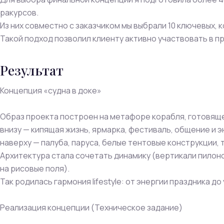
ракурсов.
Из них совместно с заказчиком мы выбрали 10 ключевых, 
Такой подход позволил клиенту активно участвовать в п
Результат
Концепция «судна в доке»
Образ проекта построен на метафоре корабля, готовяще
внизу — кипящая жизнь, ярмарка, фестиваль, общение и э
наверху — палуба, паруса, белые тентовые конструкции, 
Архитектура стала сочетать динамику (вертикали пилонов
на рисовые поля).
Так родилась гармония lifestyle: от энергии праздника д
Реализация концепции (Техническое задание)