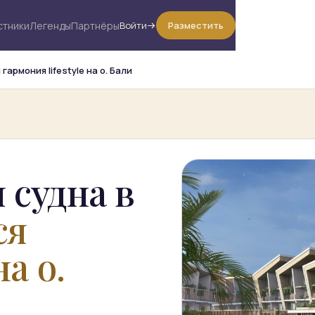
стники
Легенды
Партнёры
Войти
Разместить
гармония lifestyle на о. Бали
 судна в
ся
на о.