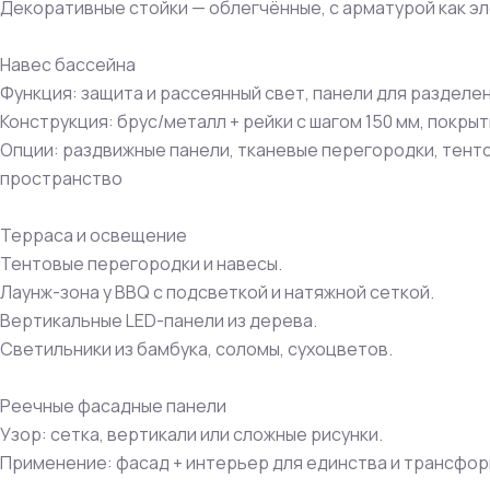
Декоративные стойки — облегчённые, с арматурой как э
Навес бассейна
Функция: защита и рассеянный свет, панели для разделе
Конструкция: брус/металл + рейки с шагом 150 мм, покры
Опции: раздвижные панели, тканевые перегородки, те
пространство
Терраса и освещение
Тентовые перегородки и навесы.
Лаунж-зона у BBQ с подсветкой и натяжной сеткой.
Вертикальные LED-панели из дерева.
Светильники из бамбука, соломы, сухоцветов.
Реечные фасадные панели
Узор: сетка, вертикали или сложные рисунки.
Применение: фасад + интерьер для единства и трансфо