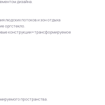
лементом дизайна.
ния людских потоков и зон отдыха
тие оргстекло.
нтовые конструкции=трансформируемое
рмируемого пространства.