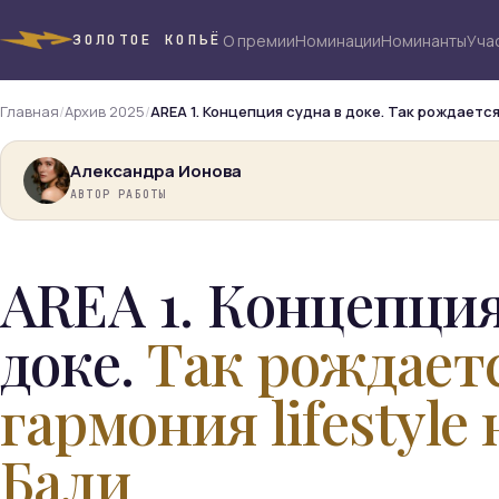
О премии
Номинации
Номинанты
Уча
ЗОЛОТОЕ КОПЬЁ
Главная
/
Архив 2025
/
AREA 1. Концепция судна в доке. Так рождается 
Александра Ионова
АВТОР РАБОТЫ
AREA 1. Концепция
доке.
Так рождает
гармония lifestyle 
Бали