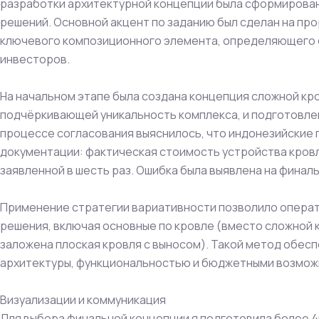
разработки архитектурной концепции была сформирован
решений. Основной акцент по заданию был сделан на про
ключевого композиционного элемента, определяющего о
инвесторов.
На начальном этапе была создана концепция сложной кр
подчёркивающей уникальность комплекса, и подготовлен
процессе согласования выяснилось, что индонезийские 
документации: фактическая стоимость устройства кров
заявленной в шесть раз. Ошибка была выявлена на финал
Применение стратегии вариативности позволило опера
решения, включая основные по кровле (вместо сложной 
заложена плоская кровля с выносом). Такой метод обе
архитектуры, функциональностью и бюджетными возможн
Визуализации и коммуникация
Для выбора финальной концепции я подготовила более 