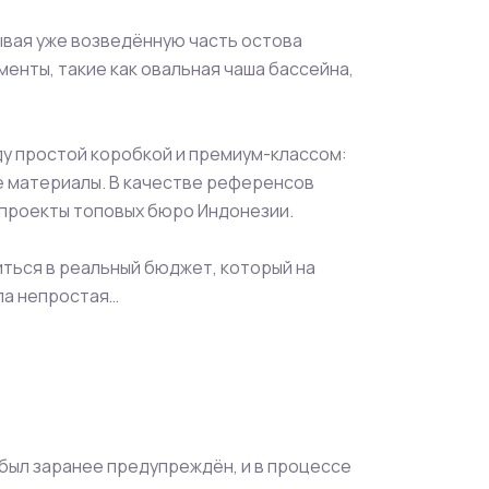
ывая уже возведённую часть остова
менты, такие как овальная чаша бассейна,
у простой коробкой и премиум-классом:
 материалы. В качестве референсов
 проекты топовых бюро Индонезии.
иться в реальный бюджет, который на
ла непростая…
был заранее предупреждён, и в процессе