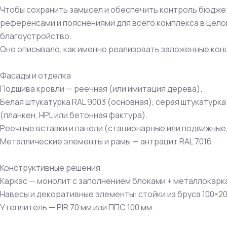
Чтобы сохранить замысел и обеспечить контроль бюджет
референсами и пояснениями для всего комплекса в цело
благоустройство.
Оно описывало, как именно реализовать заложенные кон
Фасады и отделка
Подшива кровли — реечная (или имитация дерева).
Белая штукатурка RAL 9003 (основная), серая штукатурк
(планкен, HPL или бетонная фактура).
Реечные вставки и панели (стационарные или подвижные
Металлические элементы и рамы — антрацит RAL 7016.
Конструктивные решения
Каркас — монолит с заполнением блоками + металлокарк
Навесы и декоративные элементы: стойки из бруса 100×2
Утеплитель — PIR 70 мм или ППС 100 мм.