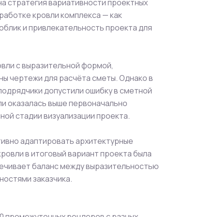
а стратегия вариативности проектных
работке кровли комплекса — как
блик и привлекательность проекта для
овли с выразительной формой,
ы чертежи для расчёта сметы. Однако в
подрядчики допустили ошибку в сметной
ли оказалась выше первоначально
ьной стадии визуализации проекта.
тивно адаптировать архитектурные
кровли в итоговый вариант проекта была
спечивает баланс между выразительностью
остями заказчика.
40 промежуточных рендеров с разных