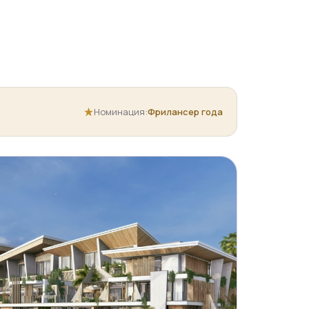
Номинация:
Фрилансер года