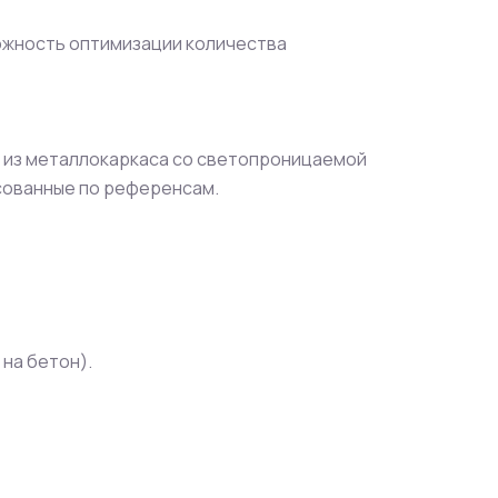
ожность оптимизации количества
ы из металлокаркаса со светопроницаемой
сованные по референсам.
 на бетон).