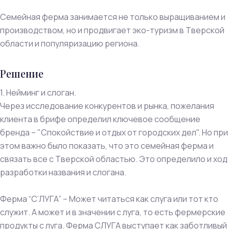
Семейная ферма занимается не только выращиванием и
производством, но и продвигает эко-туризм в Тверской
области и популяризацию региона.
Решение
1. Нейминг и слоган.
Через исследование конкурентов и рынка, пожелания
клиента в брифе определил ключевое сообщение
бренда – "Спокойствие и отдых от городских дел". Но при
этом важно было показать, что это семейная ферма и
связать все с Тверской областью. Это определило и ход
разработки названия и слогана.
Ферма “С’ЛУГА” – Может читаться как слуга или тот кто
служит. А может и в значении с луга, то есть фермерские
продукты с луга. Ферма СЛУГА выступает как заботливый