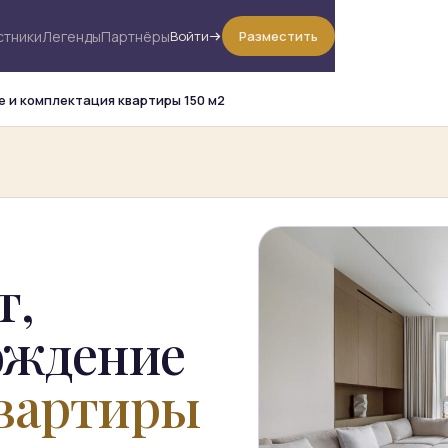
стники
Легенды
Партнёры
Войти
Разместить
 и комплектация квартиры 150 м2
т,
ождение
вартиры