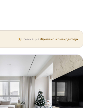
Номинация:
Фриланс-команда года