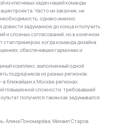
ой из ключевых задач нашей команды
ции проекта. Часто ни заказчик, ни
х необходимость, однако именно
 довести задуманное до конца и получить
й и сложных согласований, но в конечном
т стал примером, когда команда дизайна
решениях, обеспечивших гармонию и
единый комплекс, выполненный одной
ять подрядчиков из разных регионов:
— в ближайших к Москве регионах.
чей повышенной сложности, требовавшей
зультат получился таким как задумывался
рь, Алина Пономарёва, Михаил Старов