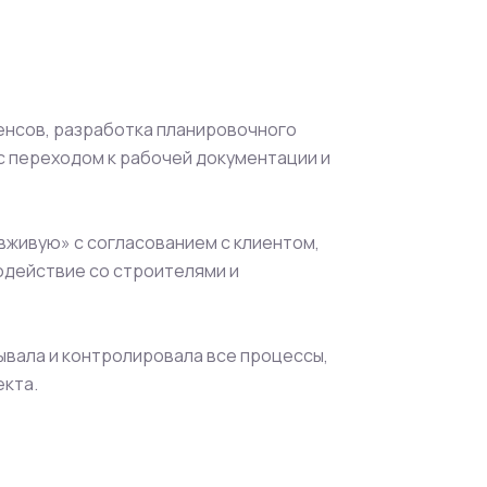
енсов, разработка планировочного
с переходом к рабочей документации и
вживую» с согласованием с клиентом,
модействие со строителями и
ывала и контролировала все процессы,
екта.