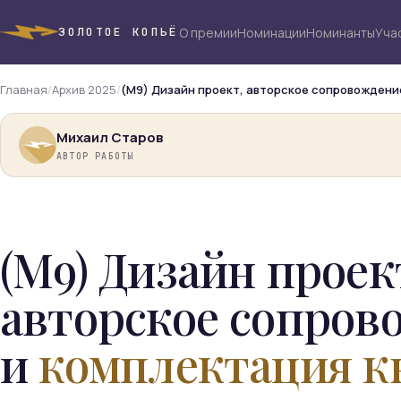
О премии
Номинации
Номинанты
Уча
ЗОЛОТОЕ КОПЬЁ
Главная
/
Архив 2025
/
(М9) Дизайн проект, авторское сопровождение
Михаил Старов
АВТОР РАБОТЫ
(М9) Дизайн проек
авторское сопров
и
комплектация к