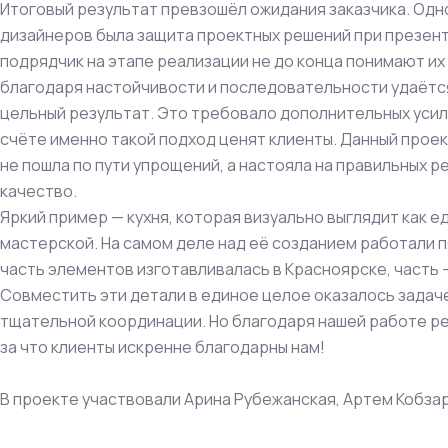
Итоговый результат превзошёл ожидания заказчика. Одн
дизайнеров была защита проектных решений при презента
подрядчик на этапе реализации не до конца понимают и
благодаря настойчивости и последовательности удаётся
цельный результат. Это требовало дополнительных усили
счёте именно такой подход ценят клиенты. Данный проек
не пошла по пути упрощений, а настояла на правильных 
качество.
Яркий пример — кухня, которая визуально выглядит как 
мастерской. На самом деле над её созданием работали п
часть элементов изготавливалась в Красноярске, часть 
Совместить эти детали в единое целое оказалось зада
тщательной координации. Но благодаря нашей работе ре
за что клиенты искренне благодарны нам!
В проекте участвовали Арина Рубежанская, Артем Кобза