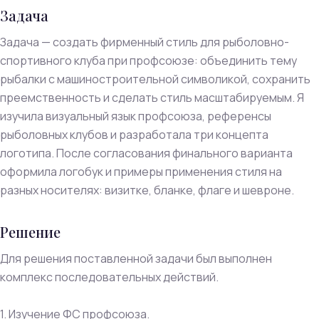
Задача
Задача — создать фирменный стиль для рыболовно-
спортивного клуба при профсоюзе: объединить тему
рыбалки с машиностроительной символикой, сохранить
преемственность и сделать стиль масштабируемым. Я
изучила визуальный язык профсоюза, референсы
рыболовных клубов и разработала три концепта
логотипа. После согласования финального варианта
оформила логобук и примеры применения стиля на
разных носителях: визитке, бланке, флаге и шевроне.
Решение
Для решения поставленной задачи был выполнен
комплекс последовательных действий.
1. Изучение ФС профсоюза.