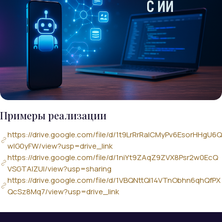
Примеры реализации
https://drive.google.com/file/d/1t9LrRrRaICMyPv6EsorHHgU6Q
wlG0yFW/view?usp=drive_link
https://drive.google.com/file/d/1niYt9ZAqZ9ZVX8Psr2w0EcQ
VSGTAlZUl/view?usp=sharing
https://drive.google.com/file/d/1VBQNttQl14VTnObhn6qhQfPX
QcSz8Mq7/view?usp=drive_link