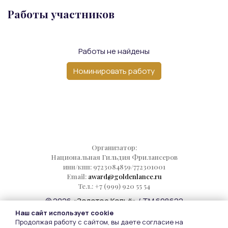
Работы участников
Работы не найдены
Номинировать работу
Организатор:
Национальная Гильдия Фрилансеров
инн/кпп: 9723084859/772301001
Email:
award@goldenlance.ru
Тел.: +7 (999) 920 55 54
© 2026
«Золотое Копьё»
/ TM 698622
Наш сайт использует cookie
Следите за новостями:
Продолжая работу с сайтом, вы даете согласие на