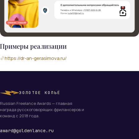
Примеры реализации
https://dr-an-gerasimova.ru/
ЗОЛОТОЕ КОПЬЁ
Russian Freelance Awards — главная
награда русскоговорящих фрилансеров и
команд с 2018 года.
award@goldenlance.ru