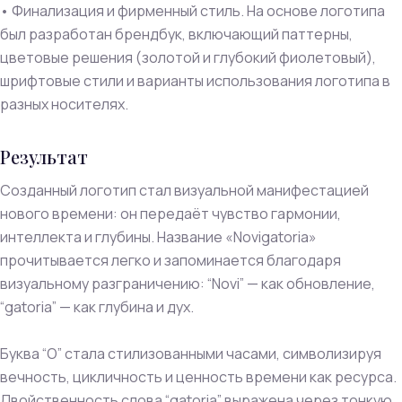
• Финализация и фирменный стиль. На основе логотипа
был разработан брендбук, включающий паттерны,
цветовые решения (золотой и глубокий фиолетовый),
шрифтовые стили и варианты использования логотипа в
разных носителях.
Результат
Созданный логотип стал визуальной манифестацией
нового времени: он передаёт чувство гармонии,
интеллекта и глубины. Название «Novigatoria»
прочитывается легко и запоминается благодаря
визуальному разграничению: “Novi” — как обновление,
“gatoria” — как глубина и дух.
Буква “O” стала стилизованными часами, символизируя
вечность, цикличность и ценность времени как ресурса.
Двойственность слова “gatoria” выражена через тонкую