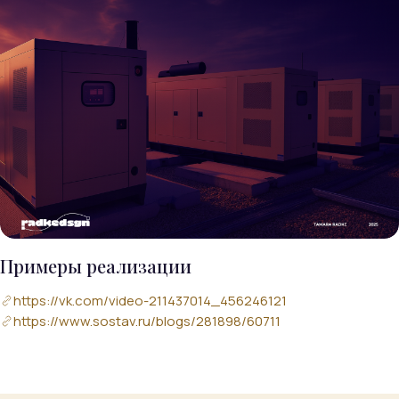
Примеры реализации
https://vk.com/video-211437014_456246121
https://www.sostav.ru/blogs/281898/60711